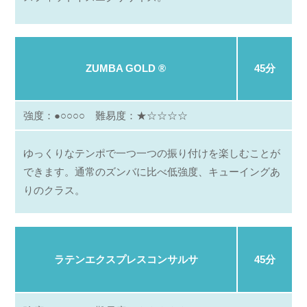
ZUMBA GOLD ®
45分
強度：●○○○○ 難易度：★☆☆☆☆
ゆっくりなテンポで一つ一つの振り付けを楽しむことが
できます。通常のズンバに比べ低強度、キューイングあ
りのクラス。
ラテンエクスプレスコンサルサ
45分