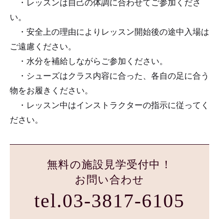
・レッスンは自己の体調に合わせてご参加くださ
い。
・安全上の理由によりレッスン開始後の途中入場は
ご遠慮ください。
・水分を補給しながらご参加ください。
・シューズはクラス内容に合った、各自の足に合う
物をお履きください。
・レッスン中はインストラクターの指示に従ってく
ださい。
無料の施設見学受付中！
お問い合わせ
tel.
03-3817-6105