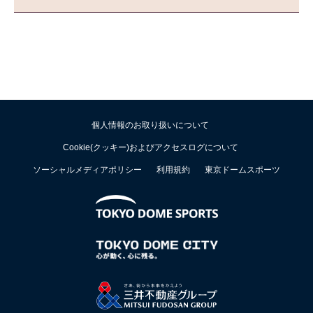
個人情報のお取り扱いについて
Cookie(クッキー)およびアクセスログについて
ソーシャルメディアポリシー
利用規約
東京ドームスポーツ