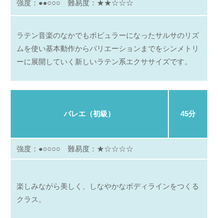
強度：●●○○○ 難易度：★★☆☆☆
ラテン音楽のなかでもポピュラーになったサルサのリズ
ムを使い基本動作からバリエーションまでをシンメトリ
ーに展開していく新しいラテン系エクササイズです。
バレエ（初級）
45分
強度：●○○○○ 難易度：★☆☆☆☆
楽しみながら美しく、しなやかなボディラインをつくる
クラス。