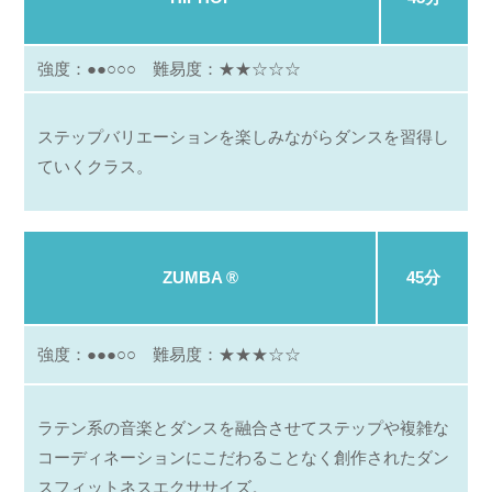
強度：●●○○○ 難易度：★★☆☆☆
ステップバリエーションを楽しみながらダンスを習得し
ていくクラス。
ZUMBA ®
45分
強度：●●●○○ 難易度：★★★☆☆
ラテン系の音楽とダンスを融合させてステップや複雑な
コーディネーションにこだわることなく創作されたダン
スフィットネスエクササイズ。