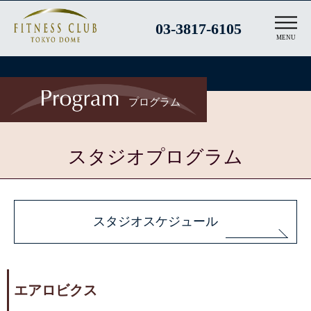
コ
03-3817-6105
ン
MENU
テ
ン
ツ
プログラム
へ
ス
スタジオプログラム
キ
ッ
プ
ス
スタジオスケジュール
タ
ジ
オ
エアロビクス
プ