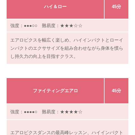
ハイ＆ロー
45分
強度：●●●○○ 難易度：★★★☆☆
エアロビクスを幅広く楽しめ、ハイインパクトとローイ
ンパクトのエクササイズを組み合わせながら身体を慣ら
し持久力の向上を目指すクラス。
ファイティングエアロ
45分
強度：●●●●○ 難易度：★★★★☆
エアロビクスダンスの最高峰レッスン、ハイインパクト