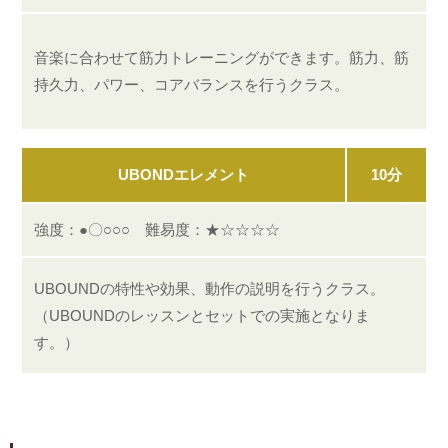
音楽に合わせて筋力トレーニングができます。筋力、筋
持久力、パワー、コアバランスを行うクラス。
UBONDエレメント
10分
強度：●〇○○○ 難易度：★☆☆☆☆
UBOUNDの特性や効果、動作の説明を行うクラス。
（UBOUNDのレッスンとセットでの実施となりま
す。）