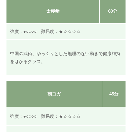
太極拳
60分
強度：●○○○○ 難易度：★☆☆☆☆
中国の武術、ゆっくりとした無理のない動きで健康維持
をはかるクラス。
朝ヨガ
45分
強度：●○○○○ 難易度：★☆☆☆☆