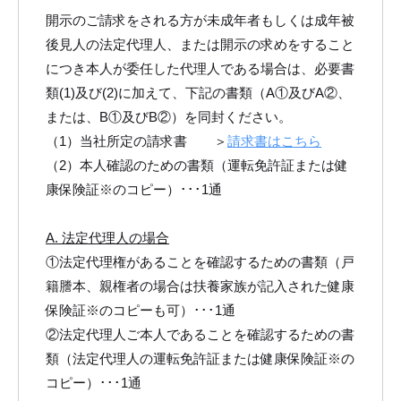
開示のご請求をされる方が未成年者もしくは成年被
後見人の法定代理人、または開示の求めをすること
につき本人が委任した代理人である場合は、必要書
類(1)及び(2)に加えて、下記の書類（A①及びA②、
または、B①及びB②）を同封ください。
（1）当社所定の請求書 ＞
請求書はこちら
（2）本人確認のための書類（運転免許証または健
康保険証※のコピー）･･･1通
A. 法定代理人の場合
①法定代理権があることを確認するための書類（戸
籍謄本、親権者の場合は扶養家族が記入された健康
保険証※のコピーも可）･･･1通
②法定代理人ご本人であることを確認するための書
類（法定代理人の運転免許証または健康保険証※の
コピー）･･･1通