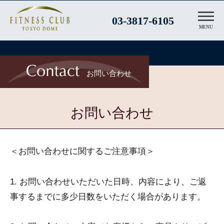
コ
03-3817-6105
ン
MENU
テ
ン
ツ
お問い合わせ
へ
ス
お問い合わせ
キ
ッ
プ
お
＜お問い合わせに関するご注意事項＞
問
1. お問い合わせいただいた日時、内容により、ご返
い
事するまでに多少日数をいただく場合があります。
合
わ