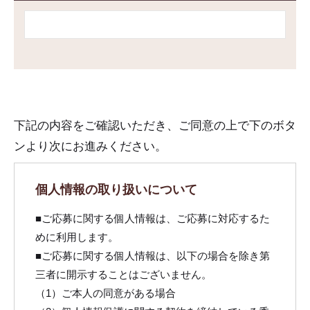
こ
の
下記の内容をご確認いただき、ご同意の上で下のボタ
フ
ンより次にお進みください。
ィ
ー
個人情報の取り扱いについて
ル
■ご応募に関する個人情報は、ご応募に対応するた
ド
めに利用します。
は
■ご応募に関する個人情報は、以下の場合を除き第
空
三者に開示することはございません。
の
（1）ご本人の同意がある場合