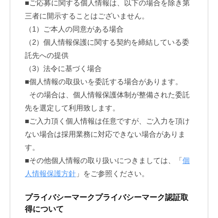
■ご応募に関する個人情報は、以下の場合を除き第
空
三者に開示することはございません。
の
（1）ご本人の同意がある場合
ま
（2）個人情報保護に関する契約を締結している委
ま
託先への提供
に
（3）法令に基づく場合
し
■個人情報の取扱いを委託する場合があります。
その場合は、個人情報保護体制が整備された委託
て
先を選定して利用致します。
く
■ご入力頂く個人情報は任意ですが、ご入力を頂け
だ
ない場合は採用業務に対応できない場合がありま
さ
す。
い
■その他個人情報の取り扱いにつきましては、「
個
。
人情報保護方針
」をご参照ください。
プライバシーマークプライバシーマーク認証取
得について