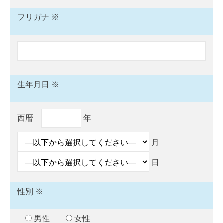
ォ
フリガナ ※
ー
ム
生年月日 ※
西暦
年
月
日
性別 ※
男性
女性