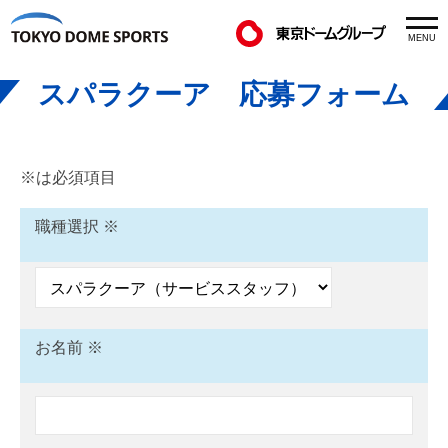
東
コ
京
メ
ン
MENU
ド
ニ
東
ュ
ー
テ
京
ー
スパラクーア 応募フォーム
ム
ン
ド
ス
ツ
ポ
ー
へ
ー
ム
ス
ツ
※は必須項目
ス
ス
キ
パ
ポ
職種選択 ※
ッ
ー
ラ
プ
ツ
ク
ー
ア
お名前 ※
応
募
フ