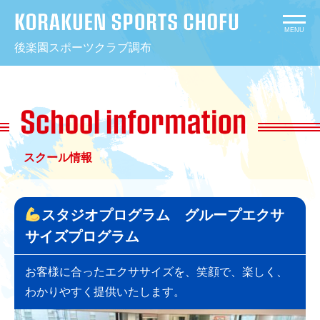
コ
ン
MENU
後楽園スポーツクラブ調布
テ
ン
ツ
へ
ス
キ
スクール情報
ッ
プ
スタジオプログラム グループエクサ
サイズプログラム
お客様に合ったエクササイズを、笑顔で、楽しく、
わかりやすく提供いたします。