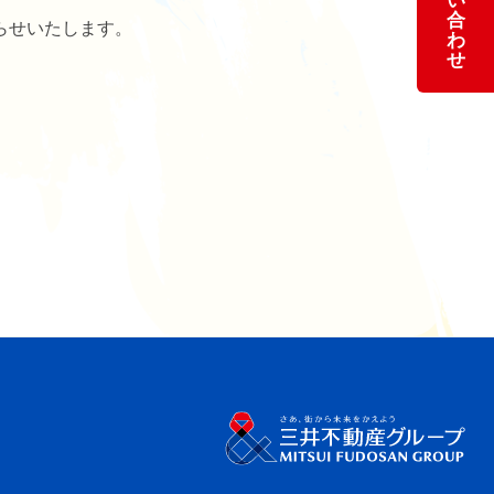
い
合
らせいたします。
わ
せ