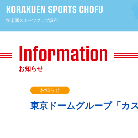
後楽園スポーツクラブ調布
コ
ン
テ
ン
お知らせ
ツ
へ
ス
お知らせ
キ
東京ドームグループ「カ
ッ
プ