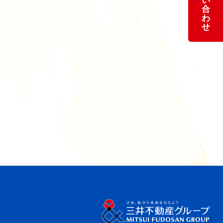
い
合
わ
せ